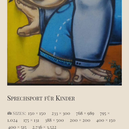
Sprechsport für Kinder
Sizes:
150 × 150
/
233 × 300
/
768 × 989
/
795 ×
1.024
/
175 × 131
/
388 × 500
/
200 × 200
/
400 × 150
/
400 × 515
/
2.736 × 3.522