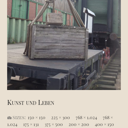
Kunst und Leben
Sizes:
150 × 150
/
225 × 300
/
768 × 1.024
/
768 ×
1.024
/
175 × 131
/
375 × 500
/
200 × 200
/
400 × 150
/