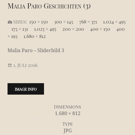
Malia Paro Geschichten (3)
Sizes:
150 × 150
/
300 × 145
/
768 × 371
/
1.024 × 495
/
175 × 131
/
1.025 × 495
/
200 × 200
/
400 × 150
/
400
× 193
/
1.680 × 812
Malia Paro – Sliderbild 3
1. Juli 2016
IMAGE INFO
Dimensions
1.680 × 812
Type
JPG